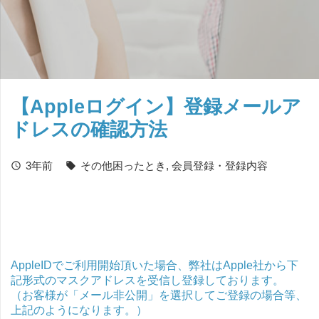
【Appleログイン】登録メールア
ドレスの確認方法
3年前
その他困ったとき
,
会員登録・登録内容
schedule
local_offer
AppleIDでご利用開始頂いた場合、弊社はApple社から下
記形式のマスクアドレスを受信し登録しております。
（お客様が「メール非公開」を選択してご登録の場合等、
上記のようになります。）