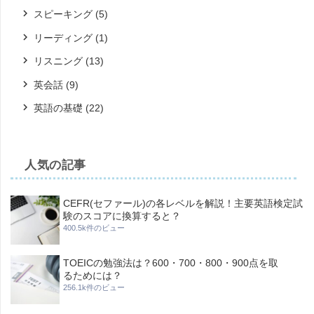
スピーキング
(5)
リーディング
(1)
リスニング
(13)
英会話
(9)
英語の基礎
(22)
人気の記事
CEFR(セファール)の各レベルを解説！主要英語検定試
験のスコアに換算すると？
400.5k件のビュー
TOEICの勉強法は？600・700・800・900点を取
るためには？
256.1k件のビュー