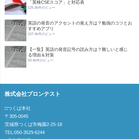
「英検CSEスコア」と対応表
125.3k件のビュー
英語の発音のアクセントの覚え方は？勉強のコツとお
すすめアプリ
107.4k件のビュー
【一覧】英語の発音記号の読み方は？難しいと感じ
る理由＆対策
93.4k件のビュー
株式会社プロンテスト
□つくば本社
〒305-0045
茨城県つくば市梅園2-25-18
TEL:050-3529-6244