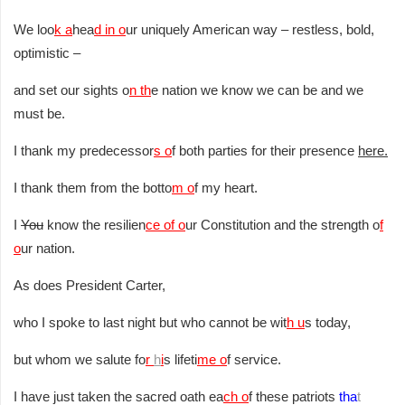
We loo
k a
hea
d in o
ur uniquely American way – restless, bold,
optimistic –
and set our sights o
n th
e nation we know we can be and we
must be.
I thank my predecessor
s o
f both parties for their presence
here.
I thank them from the botto
m o
f my heart.
I
You
know the resilien
ce of o
ur Constitution and the strength o
f
o
ur nation.
As does President Carter,
who I spoke to last night but who cannot be wit
h u
s today,
but whom we salute fo
r
h
i
s lifeti
me o
f service.
I have just taken the sacred oath ea
ch o
f these patriots
tha
t