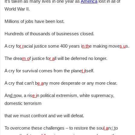
It’s taken as many lives in one year as
America
lost in all of
World War II.
Millions of jobs have been lost.
Hundreds of thousands of businesses closed.
A cry fo
r r
acial justice some 400 years i
n th
e making move
s u
s.
The drea
m o
f justice fo
r a
ll will be deferred no longer.
A cry for survival comes from the plane
t i
tself.
A cry that can’t b
e a
ny more desperate or any more clear.
An
d
n
ow, a ris
e i
n political extremism, white supremacy,
domestic terrorism
that we must confront and we will defeat.
To overcome these challenges – to restore the sou
l a
n
d
t
o