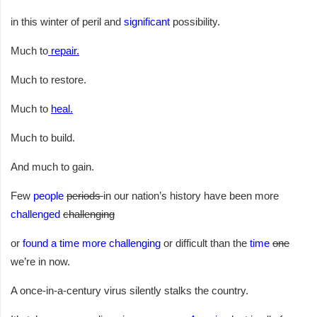
in this winter of peril and
significant
possibility.
Much to
repair.
Much to restore.
Much to
heal.
Much to build.
And much to gain.
Few
people
periods
in our nation’s history have been more
challenged
challenging
or
found a time more challenging
or difficult than the
time
one
we’re in now.
A once-in-a-century virus silently stalks the country.