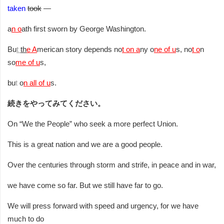
taken
took
—
a
n o
ath first sworn by George Washington.
Bu
t
th
e A
merican story depends no
t on a
ny o
ne of u
s, no
t o
n
so
me of u
s,
bu
t
o
n all of u
s.
続きをやってみてください。
On “We the People” who seek a more perfect Union.
This is a great nation and we are a good people.
Over the centuries through storm and strife, in peace and in war,
we have come so far. But we still have far to go.
We will press forward with speed and urgency, for we have
much to do