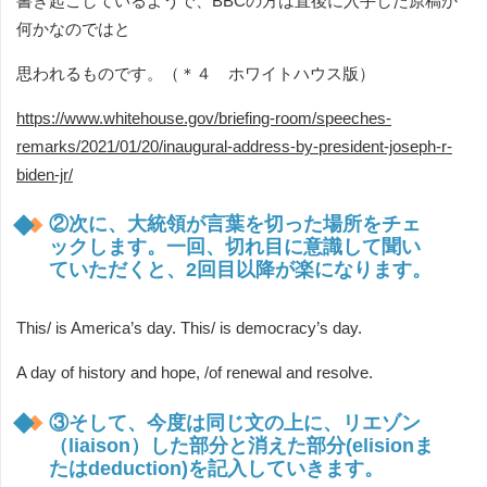
書き起こしているようで、BBCの方は直後に入手した原稿か
何かなのではと
思われるものです。（＊４ ホワイトハウス版）
https://www.whitehouse.gov/briefing-room/speeches-
remarks/2021/01/20/inaugural-address-by-president-joseph-r-
biden-jr/
②次に、大統領が言葉を切った場所をチェ
ックします。一回、切れ目に意識して聞い
ていただくと、2回目以降が楽になります。
This/ is America’s day. This/ is democracy’s day.
A day of history and hope, /of renewal and resolve.
③そして、今度は同じ文の上に、リエゾン
（liaison）した部分と消えた部分(elisionま
たはdeduction)を記入していきます。