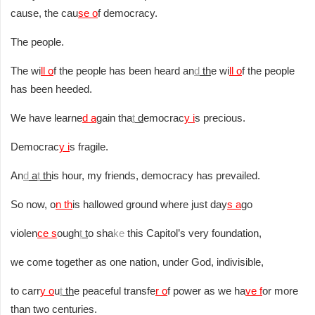
cause, the cau
se o
f democracy.
The people.
The wi
ll o
f the people has been heard an
d
th
e wi
ll o
f the people
has been heeded.
We have learne
d a
gain tha
t
d
emocrac
y i
s precious.
Democrac
y i
s fragile.
An
d
a
t
th
is hour, my friends, democracy has prevailed.
So now, o
n th
is hallowed ground where just day
s a
go
violen
ce s
ough
t
t
o sha
ke
this Capitol’s very foundation,
we come together as one nation, under God, indivisible,
to carr
y o
u
t
th
e peaceful transfe
r o
f power as we ha
ve f
or more
than two centuries.