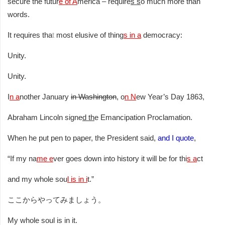
secure the futur
e of A
merica – require
s s
o much more than
words.
It requires tha
t
most elusive of thing
s in a
democracy:
Unity.
Unity.
I
n a
nother January
in Washington
, o
n N
ew Year’s Day 1863,
Abraham Lincoln signe
d
th
e Emancipation Proclamation.
When he put pen to paper, the President said,
and I quote
,
“If my na
me e
ver goes down into history it will be for thi
s a
ct
and my whole sou
l is in i
t.”
ここからやってみましょう。
My whole soul is in it.