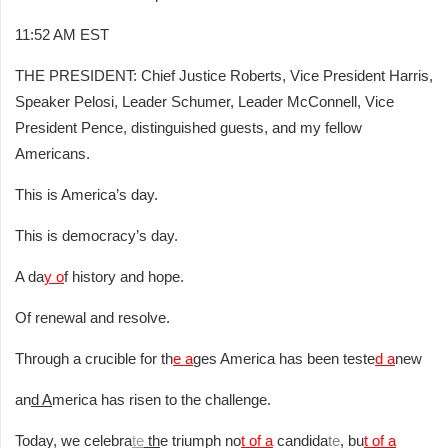
11:52 AM EST
THE PRESIDENT: Chief Justice Roberts, Vice President Harris,
Speaker Pelosi, Leader Schumer, Leader McConnell, Vice
President Pence, distinguished guests, and my fellow
Americans.
This is America’s day.
This is democracy’s day.
A da
y o
f history and hope.
Of renewal and resolve.
Through a crucible for th
e a
ges America has been teste
d a
new
an
d A
merica has risen to the challenge.
Today, we celebra
te
th
e triumph no
t of a
candida
te
, bu
t of a