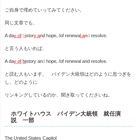
ご自身で埋めていってみてください。
同じ文章でも、
A da
y of
h
i
stor
y a
nd hope, /of renewa
l a
n
d
resolve.
と言う人もいれば、
A da
y of
hi
story an
d
hope, /of renewal and resolve.
と読む人もいます。 バイデン大統領はどのように息つぎを
し、どのように
リンキングしているのか、聞き取ってくださいね。
ホワイトハウス バイデン大統領 就任演
説 一部
The United States Capitol